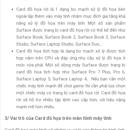
Card đồ họa rời là 1 dạng bo mạch xử lý đồ họa bên
ngoài lắp thêm vào máy tính nhằm mục đích gia tăng khả
năng xử lý đồ họa trên máy tính. Một số sản phẩm
Surface được trang bị card đồ họa rời có thể kể đến như
Surface Book, Surface Book 2, Surface Book 3, Surface
Studio, Surface Laptop Studio, Surface Duo,...
Card đồ họa tích hợp là dạng bo mạch xử lý được tích
hợp nằm trên CPU và đáp ứng nhu cầu xử lý đồ họa ở
mức vừa phải. Một số dòng máy Surface được trang bị
card đồ họa tích hợp như Surface Pro 7 Plus, Pro 6,
Surface Laptop 5, Surface Laptop 4,... Nếu bạn cần một
chiếc máy tính mạnh để chơi game thì cần phải lựa chọn
một chiếc máy có trang bị card đồ họa rời. Card đồ họa
rời sẽ hỗ trợ nhiều tập lệnh cao cấp hơn, với hiệu năng
mạnh mẽ hơn nhiều.
3/ Vai trò của Card đồ họa trên màn hình máy tính
Card đồ họa màn hình có nhiệm vụ xử lý các thông tin hình ảnh.