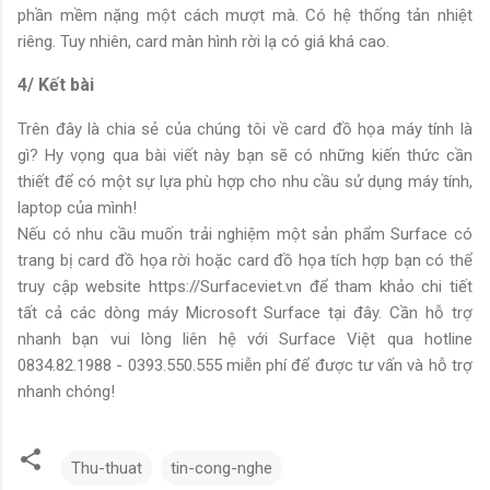
phần mềm nặng một cách mượt mà. Có hệ thống tản nhiệt
riêng. Tuy nhiên, card màn hình rời lạ có giá khá cao.
4/ Kết bài
Trên đây là chia sẻ của chúng tôi về card đồ họa máy tính là
gì? Hy vọng qua bài viết này bạn sẽ có những kiến thức cần
thiết để có một sự lựa phù hợp cho nhu cầu sử dụng máy tính,
laptop của mình!
Nếu có nhu cầu muốn trải nghiệm một sản phẩm Surface có
trang bị card đồ họa rời hoặc card đồ họa tích hợp bạn có thể
truy cập website https://Surfaceviet.vn để tham khảo chi tiết
tất cả các dòng máy Microsoft Surface tại đây. Cần hỗ trợ
nhanh bạn vui lòng liên hệ với Surface Việt qua hotline
0834.82.1988 - 0393.550.555 miễn phí để được tư vấn và hỗ trợ
nhanh chóng!
Thu-thuat
tin-cong-nghe