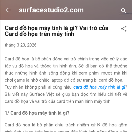
Chuyển đến nội dung chính
surfacestudio2.com
Card đồ họa máy tính là gì? Vai trò của
Card đồ họa trên máy tính
tháng 3 23, 2026
Card đồ họa là bộ phận đóng vai trò chính trong việc xử lý các
tác vụ đồ họa và thông tin hình ảnh. Sở dĩ bạn có thể thưởng
thức những hình ảnh sống động khi xem phim, mượt mà khi
chơi game là nhờ chiếc laptop đó có sự trang bị card đồ họa.
Tuy nhiên không phải ai cũng hiểu
card đồ họa máy tính là gì
?
Bài viết này Surface Việt sẽ giúp bạn đọc tìm hiểu chi tiết về
card đồ họa và vai trò của card trên màn hình máy tính.
1/ Card đồ họa máy tính là gì?
Card đồ họa là bộ phận chịu trách nhiệm xử lý đồ họa gồm
hình ảnh, video trên laptop, mang đến hình ảnh sống động, sắc