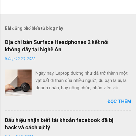
Bài đăng phổ biến từ blog này
Địa chỉ bán Surface Headphones 2 kết nối
không dây tại Nghệ An
tháng 12 20, 2022
Ngày nay, Laptop dường như đã trở thành một
vật bất di thân của nhiều người, dù bạn là ai, là
doanh nhân, hay công chức, nhân viên văn
phòng, thậm chí là học sinh, sinh viên,... ngày
ĐỌC THÊM
ngày vẫn làm việc, học tập và gắn kết với chiếc
máy tính của mình. Bên cạnh laptop còn có
những phụ kiện vô cùng quan trọng, trong đó
Dấu hiệu nhận biết tài khoản facebook đã bị
có tai nghe, ngoài những mục đích khác, tai
hack và cách xử lý
nghe cũng chính là thiết bị hữu dụng dành cho