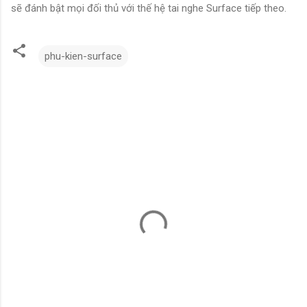
sẽ đánh bật mọi đối thủ với thế hệ tai nghe Surface tiếp theo.
phu-kien-surface
N
h
ậ
n
x
é
t