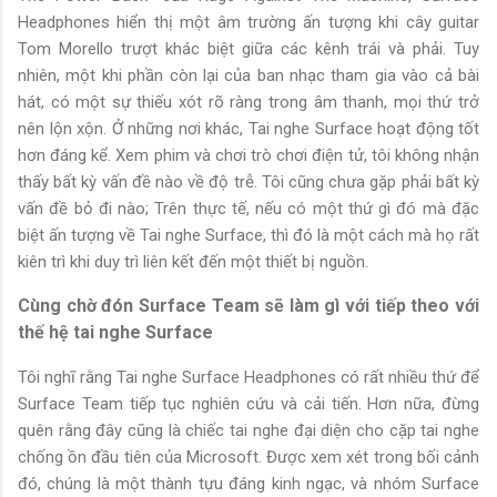
Headphones hiển thị một âm trường ấn tượng khi cây guitar
Tom Morello trượt khác biệt giữa các kênh trái và phải. Tuy
nhiên, một khi phần còn lại của ban nhạc tham gia vào cả bài
hát, có một sự thiếu xót rõ ràng trong âm thanh, mọi thứ trở
nên lộn xộn. Ở những nơi khác, Tai nghe Surface hoạt động tốt
hơn đáng kể. Xem phim và chơi trò chơi điện tử, tôi không nhận
thấy bất kỳ vấn đề nào về độ trễ. Tôi cũng chưa gặp phải bất kỳ
vấn đề bỏ đi nào; Trên thực tế, nếu có một thứ gì đó mà đặc
biệt ấn tượng về Tai nghe Surface, thì đó là một cách mà họ rất
kiên trì khi duy trì liên kết đến một thiết bị nguồn.
Cùng chờ đón Surface Team sẽ làm gì với tiếp theo với
thế hệ tai nghe Surface
Tôi nghĩ rằng Tai nghe Surface Headphones có rất nhiều thứ để
Surface Team tiếp tục nghiên cứu và cải tiến. Hơn nữa, đừng
quên rằng đây cũng là chiếc tai nghe đại diện cho cặp tai nghe
chống ồn đầu tiên của Microsoft. Được xem xét trong bối cảnh
đó, chúng là một thành tựu đáng kinh ngạc, và nhóm Surface