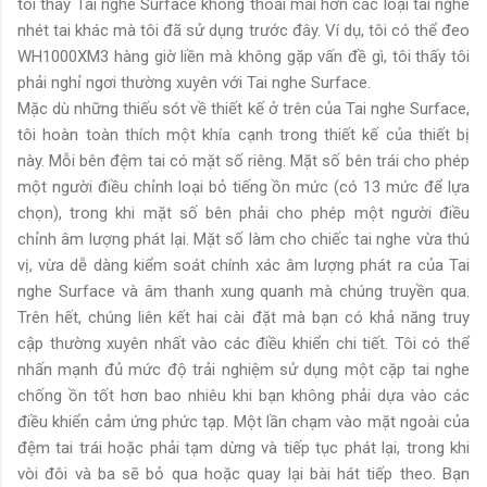
tôi thấy Tai nghe Surface không thoải mái hơn các loại tai nghe
nhét tai khác mà tôi đã sử dụng trước đây. Ví dụ, tôi có thể đeo
WH1000XM3 hàng giờ liền mà không gặp vấn đề gì, tôi thấy tôi
phải nghỉ ngơi thường xuyên với Tai nghe Surface.
Mặc dù những thiếu sót về thiết kế ở trên của Tai nghe Surface,
tôi hoàn toàn thích một khía cạnh trong thiết kế của thiết bị
này. Mỗi bên đệm tai có mặt số riêng. Mặt số bên trái cho phép
một người điều chỉnh loại bỏ tiếng ồn mức (có 13 mức để lựa
chọn), trong khi mặt số bên phải cho phép một người điều
chỉnh âm lượng phát lại. Mặt số làm cho chiếc tai nghe vừa thú
vị, vừa dễ dàng kiểm soát chính xác âm lượng phát ra của Tai
nghe Surface và âm thanh xung quanh mà chúng truyền qua.
Trên hết, chúng liên kết hai cài đặt mà bạn có khả năng truy
cập thường xuyên nhất vào các điều khiển chi tiết. Tôi có thể
nhấn mạnh đủ mức độ trải nghiệm sử dụng một cặp tai nghe
chống ồn tốt hơn bao nhiêu khi bạn không phải dựa vào các
điều khiển cảm ứng phức tạp. Một lần chạm vào mặt ngoài của
đệm tai trái hoặc phải tạm dừng và tiếp tục phát lại, trong khi
vòi đôi và ba sẽ bỏ qua hoặc quay lại bài hát tiếp theo. Bạn