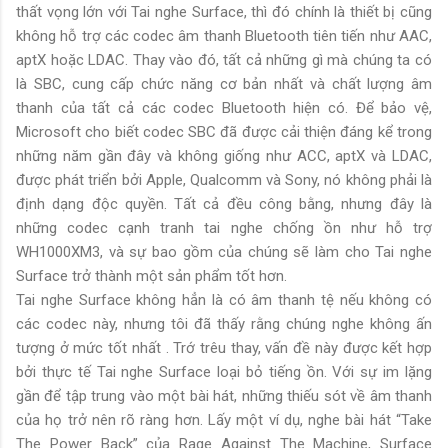
thất vọng lớn với Tai nghe Surface, thì đó chính là thiết bị cũng
không hỗ trợ các codec âm thanh Bluetooth tiên tiến như AAC,
aptX hoặc LDAC. Thay vào đó, tất cả những gì mà chúng ta có
là SBC, cung cấp chức năng cơ bản nhất và chất lượng âm
thanh của tất cả các codec Bluetooth hiện có. Để bảo vệ,
Microsoft cho biết codec SBC đã được cải thiện đáng kể trong
những năm gần đây và không giống như ACC, aptX và LDAC,
được phát triển bởi Apple, Qualcomm và Sony, nó không phải là
định dạng độc quyền. Tất cả đều công bằng, nhưng đây là
những codec cạnh tranh tai nghe chống ồn như hỗ trợ
WH1000XM3, và sự bao gồm của chúng sẽ làm cho Tai nghe
Surface trở thành một sản phẩm tốt hơn.
Tai nghe Surface không hẳn là có âm thanh tệ nếu không có
các codec này, nhưng tôi đã thấy rằng chúng nghe không ấn
tượng ở mức tốt nhất . Trớ trêu thay, vấn đề này được kết hợp
bởi thực tế Tai nghe Surface loại bỏ tiếng ồn. Với sự im lặng
gần để tập trung vào một bài hát, những thiếu sót về âm thanh
của họ trở nên rõ ràng hơn. Lấy một ví dụ, nghe bài hát “Take
The Power Back” của Rage Against The Machine, Surface