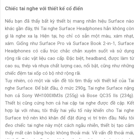
Chiếc tai nghe với thiết kế cổ điển
Nếu bạn đã thấy bất kỳ thiết bị mang nhãn hiệu Surface nào
khác gần đây, thì Tai nghe Surface Headphones hẳn không còn
gì là nghe xa lạ. Hiện tại, họ chỉ có sẵn một màu, xám nhạt,
xám. Giống như Surface Pro và Surface Book 2-in-1, Surface
Headphones có cấu trúc chắc chắn xuyên suốt và sử dụng
rộng rãi các vật liệu cao cấp. Đặc biệt, headband, được làm từ
cao su, thép và nhựa chất lượng cao, nổi bật, cũng như những
chiếc đệm tai xốp có bộ nhớ rộng rãi.
Tuy nhiên, có một vài vấn đề tôi tìm thấy với thiết kế của Tai
nghe Surface. Để bắt đầu, ở mức 290g, Tai nghe Surface nặng
hơn cả Sony WH1000XM3s (255g) và Bose QC35 IIs (234g).
Thiết bị cũng cứng hơn cả hai cặp tai nghe được đề cập. Kết
hợp lại với nhau, tôi thấy hai yếu tố này khiến cho Tai nghe
Surface trở nên khó khăn để đặt đúng vị trí trên đầu. Nếu tôi
đeo chiếc tai nghe này một cách ngẫu nhiễn, thiết bị tạo cảm
thấy mất cân bằng hoặc không thoải mái. Về vấn đề thoải mái,