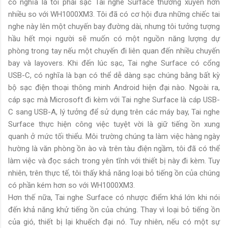
có nghĩa là tôi phải sạc Tai nghe Surface thường xuyên hơn
nhiều so với WH1000XM3. Tôi đã có cơ hội đưa những chiếc tai
nghe này lên một chuyến bay đường dài, nhưng tôi tưởng tượng
hầu hết mọi người sẽ muốn có một nguồn năng lượng dự
phòng trong tay nếu một chuyến đi liên quan đến nhiều chuyến
bay và layovers. Khi đến lúc sạc, Tai nghe Surface có cổng
USB-C, có nghĩa là bạn có thể dễ dàng sạc chúng bằng bất kỳ
bộ sạc điện thoại thông minh Android hiện đại nào. Ngoài ra,
cáp sạc mà Microsoft đi kèm với Tai nghe Surface là cáp USB-
C sang USB-A, lý tưởng để sử dụng trên các máy bay, Tai nghe
Surface thực hiện công việc tuyệt vời là giữ tiếng ồn xung
quanh ở mức tối thiểu. Môi trường chúng ta làm việc hàng ngày
hường là văn phòng ồn ào và trên tàu điện ngầm, tôi đã có thể
làm việc và đọc sách trong yên tĩnh với thiết bị này đi kèm. Tuy
nhiên, trên thực tế, tôi thấy khả năng loại bỏ tiếng ồn của chúng
có phần kém hơn so với WH1000XM3.
Hơn thế nữa, Tai nghe Surface có nhược điểm khá lớn khi nói
đến khả năng khử tiếng ồn của chúng. Thay vì loại bỏ tiếng ồn
của gió, thiết bị lại khuếch đại nó. Tuy nhiên, nếu có một sự